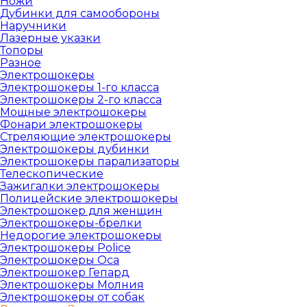
Ножи
Дубинки для самообороны
Наручники
Лазерные указки
Топоры
Разное
Электрошокеры
Электрошокеры 1-го класса
Электрошокеры 2-го класса
Мощные электрошокеры
Фонари электрошокеры
Стреляющие электрошокеры
Электрошокеры дубинки
Электрошокеры парализаторы
Телескопические
Зажигалки электрошокеры
Полицейские электрошокеры
Электрошокер для женщин
Электрошокеры-брелки
Недорогие электрошокеры
Электрошокеры Police
Электрошокеры Oса
Электрошокер Гепард
Электрошокеры Молния
Электрошокеры от собак