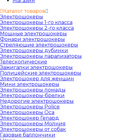
Магазин
Каталог товаров
Электрошокеры
Электрошокеры 1-го класса
Электрошокеры 2-го класса
Мощные электрошокеры
Фонари электрошокеры
Стреляющие электрошокеры
Электрошокеры дубинки
Электрошокеры парализаторы
Телескопические
Зажигалки электрошокеры
Полицейские электрошокеры
Электрошокер для женщин
Мини электрошокеры
Электрошокеры помады
Электрошокеры-брелки
Недорогие электрошокеры
Электрошокеры Police
Электрошокеры Oса
Электрошокер Гепард
Электрошокеры Молния
Электрошокеры от собак
Газовые баллончики