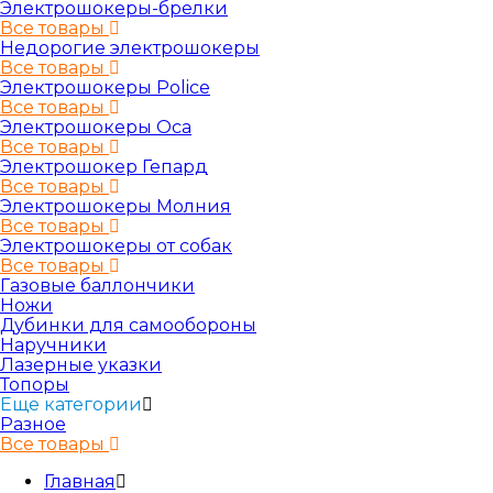
Электрошокеры-брелки
Все товары
Недорогие электрошокеры
Все товары
Электрошокеры Police
Все товары
Электрошокеры Oса
Все товары
Электрошокер Гепард
Все товары
Электрошокеры Молния
Все товары
Электрошокеры от собак
Все товары
Газовые баллончики
Ножи
Дубинки для самообороны
Наручники
Лазерные указки
Топоры
Еще категории
Разное
Все товары
Главная