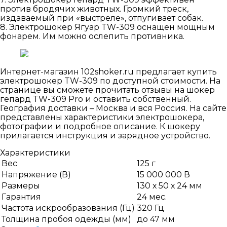
против бродячих животных. Громкий треск,
издаваемый при «выстреле», отпугивает собак.
8. Электрошокер Ягуар TW-309 оснащен мощным
фонарем. Им можно ослепить противника.
Интернет-магазин 102shoker.ru предлагает купить
электрошокер TW-309 по доступной стоимости. На
странице вы сможете прочитать отзывы на шокер
гепард TW-309 Pro и оставить собственный.
География доставки – Москва и вся Россия. На сайте
представлены характеристики электрошокера,
фотографии и подробное описание. К шокеру
прилагается инструкция и зарядное устройство.
Характеристики
Вес
125 г
Напряжение (В)
15 000 000 В
Размеры
130 х 50 х 24 мм
Гарантия
24 мес.
Частота искрообразования (Гц)
320 Гц
Толщина пробоя одежды (мм)
до 47 мм