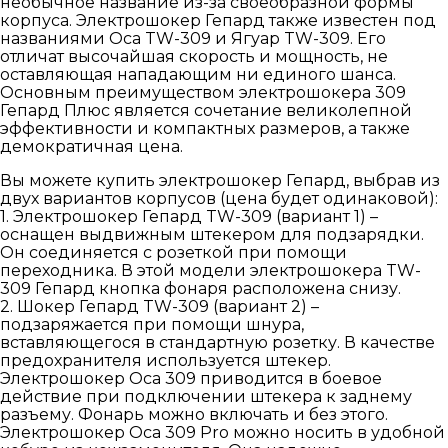
необычное название из-за своеобразной формы
корпуса. Электрошокер Гепард также известен под
названиями Оса TW-309 и Ягуар TW-309. Его
отличат высочайшая скорость и мощность, не
оставляющая нападающим ни единого шанса.
Основным преимуществом электрошокера 309
Гепард Плюс является сочетание великолепной
эффективности и компактных размеров, а также
демократичная цена.
Вы можете купить электрошокер Гепард, выбрав из
двух вариантов корпусов (цена будет одинаковой):
1. Электрошокер Гепард TW-309 (вариант 1) –
оснащен выдвижным штекером для подзарядки.
Он соединяется с розеткой при помощи
переходника. В этой модели электрошокера TW-
309 Гепард кнопка фонаря расположена снизу.
2. Шокер Гепард TW-309 (вариант 2) –
подзаряжается при помощи шнура,
вставляющегося в стандартную розетку. В качестве
предохранителя используется штекер.
Электрошокер Оса 309 приводится в боевое
действие при подключении штекера к заднему
разъему. Фонарь можно включать и без этого.
Электрошокер Оса 309 Pro можно носить в удобной