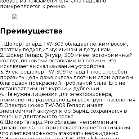
кобуре из кожзаменителя. Она надежно
прикрепляется к ремню.
Преимущества
1. Шокер Гепард TW-309 обладает легким весом,
поэтому подходит мужчинам и девушкам.
2. Шокер Гепард (Ягуар) 309 имеет эргономичный
корпус, покрытый вставками из резины. Это
исключает выскальзывание устройства.
3. Электрошокер TW-309 Гепард Плюс способен
поразить цель даже сквозь плотный слой одежды,
благодаря прекрасной пробивной силе. Его не
остановят зимние куртки и дубленки.
4. Не нужна лицензия для электрошокера,
применение разрешено для всех групп населения.
5. Электрошокер TW-309 Гепард имеет
энергоемкий аккумулятор. Заряд сохраняется в
течение длительного срока.
6. Шокер Гепард Pro обладает неприметным
дизайном. Он не привлекает лишнего внимания,
что дает возможность атаковать неожиданно.
7. Электрошокер Гепард TW-309 эффективен